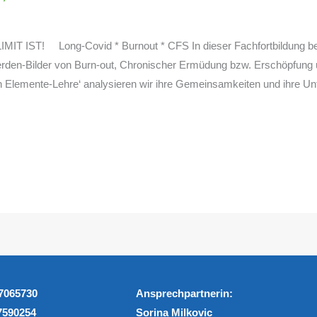
T! Long-Covid * Burnout * CFS In dieser Fachfortbildung beschä
werden-Bilder von Burn-out, Chronischer Ermüdung bzw. Erschöpfun
 Elemente-Lehre‘ analysieren wir ihre Gemeinsamkeiten und ihre Un
-7065730
Ansprechpartnerin:
-7590254
Sorina Milkovic