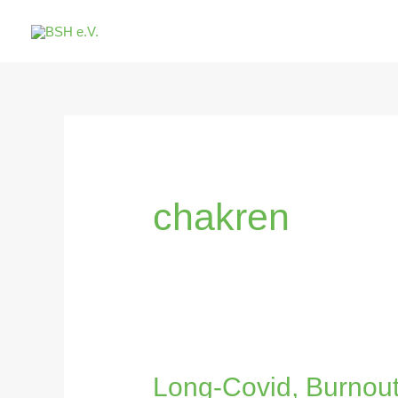
Zum
Inhalt
springen
chakren
Long-Covid, Burnou
Long-