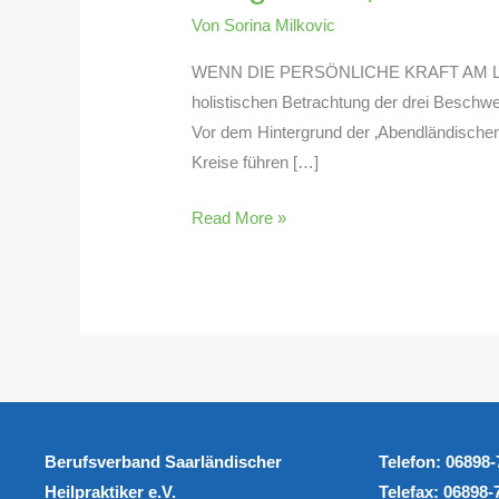
Covid,
Von
Sorina Milkovic
Burnout,
CFS
WENN DIE PERSÖNLICHE KRAFT AM LIMIT IS
holistischen Betrachtung der drei Besch
Vor dem Hintergrund der ‚Abendländischen
Kreise führen […]
Read More »
Berufsverband
Saarländischer
Telefon: 06898
Heilpraktiker e.V.
Telefax: 06898