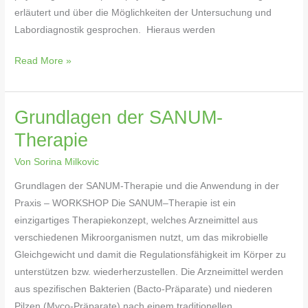
erläutert und über die Möglichkeiten der Untersuchung und
Labordiagnostik gesprochen. Hieraus werden
Read More »
Grundlagen der SANUM-
Grundlagen
der
Therapie
SANUM-
Von
Sorina Milkovic
Therapie
Grundlagen der SANUM-Therapie und die Anwendung in der
Praxis – WORKSHOP Die SANUM–Therapie ist ein
einzigartiges Therapiekonzept, welches Arzneimittel aus
verschiedenen Mikroorganismen nutzt, um das mikrobielle
Gleichgewicht und damit die Regulationsfähigkeit im Körper zu
unterstützen bzw. wiederherzustellen. Die Arzneimittel werden
aus spezifischen Bakterien (Bacto-Präparate) und niederen
Pilzen (Myco-Präparate) nach einem traditionellen,