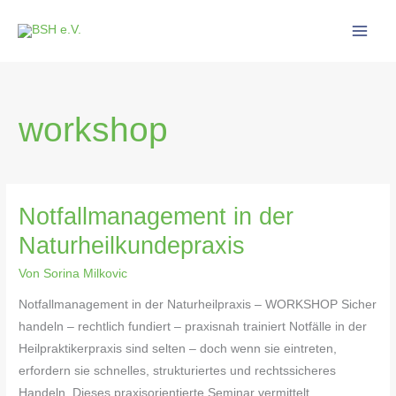
Zum
Inhalt
springen
workshop
Notfallmanagement in der
Notfallmanagement
in
Naturheilkundepraxis
der
Von
Sorina Milkovic
Naturheilkundepraxis
Notfallmanagement in der Naturheilpraxis – WORKSHOP Sicher
handeln – rechtlich fundiert – praxisnah trainiert Notfälle in der
Heilpraktikerpraxis sind selten – doch wenn sie eintreten,
erfordern sie schnelles, strukturiertes und rechtssicheres
Handeln. Dieses praxisorientierte Seminar vermittelt